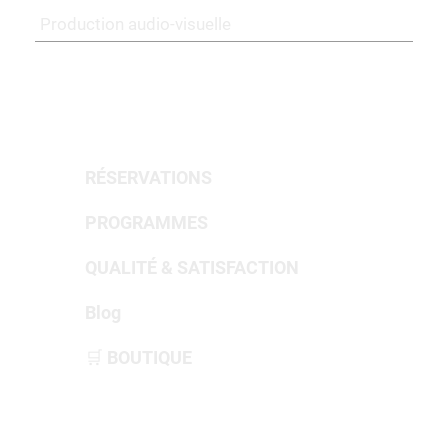
Production audio-visuelle
PORTFOLIO & RÉALISATIONS
RÉSERVATIONS
PROGRAMMES
QUALITÉ & SATISFACTION
Blog
🛒 BOUTIQUE
PeersON