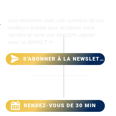
PeersON
Une newsletter avec une synthèse de nos
meilleurs articles pour accélérer votre
carrière et vivre une vie 100% alignée
avec un IMPACT 🌱
S'ABONNER À LA NEWSLETTER
PeersON
➕
Contact
RENDEZ-VOUS DE 30 MIN