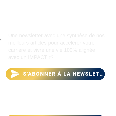
PeersON
Une newsletter avec une synthèse de nos
meilleurs articles pour accélérer votre
carrière et vivre une vie 100% alignée
avec un IMPACT 🌱
S'ABONNER À LA NEWSLETTER
PeersON
➕
Contact