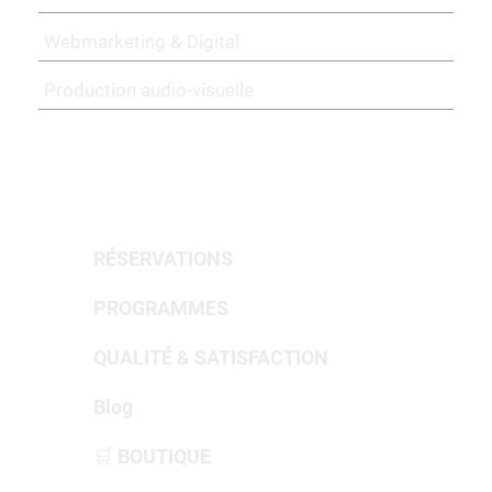
Webmarketing & Digital
Production audio-visuelle
PORTFOLIO & RÉALISATIONS
RÉSERVATIONS
PROGRAMMES
QUALITÉ & SATISFACTION
Blog
🛒 BOUTIQUE