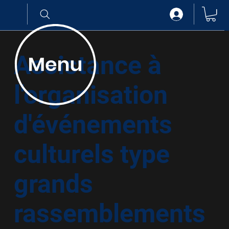
.
Assistance à
l'organisation
d'événements
culturels type
grands
rassemblements