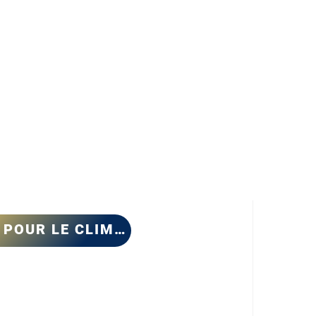
Pe
FAIRE UN DON POUR LE CLIMAT
PeersON PRO
ersON