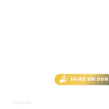
Menu
PeersON
Pe