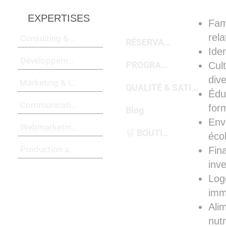
EXPERTISES
PORTFOLIO & RÉALISATIONS
Fam
rel
Consulting & Ingénieurie
RÉSERVATIONS
Iden
Développement commercial
PROGRAMMES
Cul
div
Marketing & Innovation
QUALITÉ & SATISFACTION
Édu
Communication 360°
for
Blog
Env
Webmarketing & Digital
🛒 BOUTIQUE
éco
Production audio-visuelle
Fin
inv
Log
imm
Ali
nutr