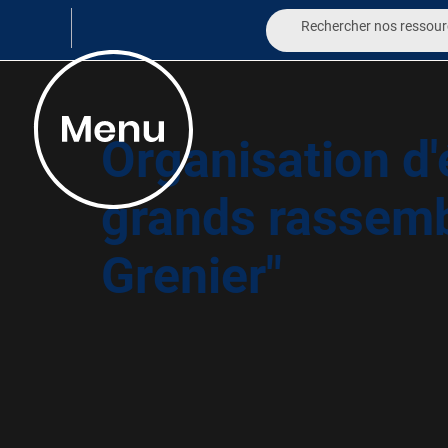
Organisation d
grands rassem
Grenier"