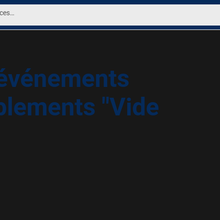
'événements
blements "Vide