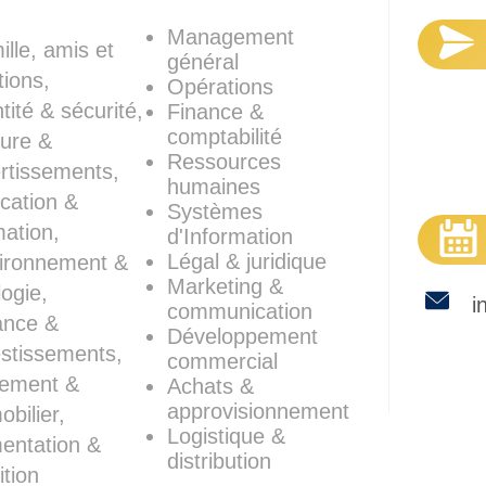
Management
ille, amis et
général
ations,
Opérations
tité & sécurité,
Finance &
comptabilité
ture &
Co
Ressources
ertissements,
humaines
cation &
Systèmes
mation,
d'Information
Légal & juridique
ironnement &
Marketing &
logie,
i
communication
ance &
Développement
estissements,
commercial
ement &
Achats &
approvisionnement
obilier,
Logistique &
mentation &
distribution
ition