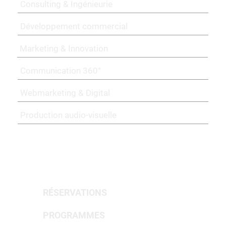
Consulting & Ingénieurie
Développement commercial
Marketing & Innovation
Communication 360°
Webmarketing & Digital
Production audio-visuelle
PORTFOLIO & RÉALISATIONS
RÉSERVATIONS
PROGRAMMES